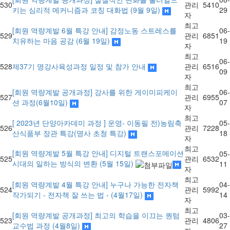
530
관리
5410
키는 심리적 메커니즘과 코칭 대화법 (9월 9일)
29
자
최고
[회원 역량계발 6월 특강 안내] 감정노동 스트레스를
06-
529
관리
6851
치유하는 마음 공감 (6월 19일)
19
자
최고
06-
528
제37기 명강사육성과정 일정 및 참가 안내
관리
6516
09
자
최고
[회원 역량계발 공개과정] 강사를 위한 게이미피케이
06-
527
관리
6955
션 과정(6월10일)
07
자
최고
[ 2023년 단양아카데미 과정 ] 운영- 이동필 전)농림축
05-
526
관리
7228
산식품부 장관 특강(명사 초청 특강)
18
자
최고
[회원 역량계발 5월 특강 안내] 디지털 트랜스포메이션
05-
525
관리
6532
시대의 일하는 방식의 변환 (5월 15일)
11
자
최고
[회원 역량계발 4월 특강 안내] 누구나 가능한 전자책
04-
524
관리
5992
작가되기 - 전자책 잘 쓰는 법 - (4월17일)
14
자
최고
[회원 역량계발 공개과정] 최고의 학습을 이끄는 퀀텀
03-
523
관리
4806
교수법 과정 (4월8일)
27