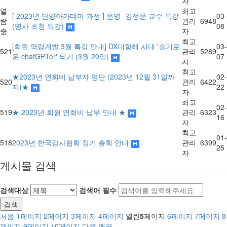
자
열
최고
[ 2023년 단양아카데미 과정 ] 운영- 김정운 교수 특강
03-
람
관리
6948
(명사 초청 특강)
08
중
자
최고
[회원 역량계발 3월 특강 안내] DX대항해 시대 '슬기로
03-
521
관리
5289
운 chatGPTer' 되기 (3월 20일)
07
자
최고
★2023년 연회비 납부자 명단 (2023년 12월 31일까
02-
520
관리
6422
지)★
22
자
최고
02-
519
★ 2023년 회원 연회비 납부 안내 ★
관리
6323
16
자
최고
01-
518
2023년 한국강사협회 정기 총회 안내
관리
6399
25
자
게시물 검색
검색대상
검색어
필수
검색
처음
1
페이지
2
페이지
3
페이지
4
페이지
열린
5
페이지
6
페이지
7
페이지
8
페이지
9
페이지
10
페이지
다음
맨끝