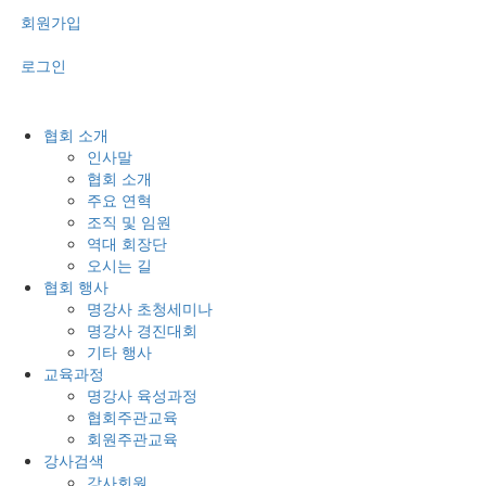
회원가입
로그인
협회 소개
인사말
협회 소개
주요 연혁
조직 및 임원
역대 회장단
오시는 길
협회 행사
명강사 초청세미나
명강사 경진대회
기타 행사
교육과정
명강사 육성과정
협회주관교육
회원주관교육
강사검색
강사회원