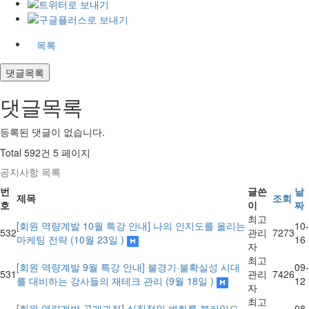
목록
댓글목록
댓글목록
등록된 댓글이 없습니다.
Total 592건
5 페이지
공지사항 목록
번
글쓴
날
제목
조회
호
이
짜
최고
[회원 역량계발 10월 특강 안내] 나의 인지도를 올리는
10-
532
관리
7273
마케팅 전략 (10월 23일 )
16
자
최고
[회원 역량계발 9월 특강 안내] 불경기·불확실성 시대
09-
531
관리
7426
를 대비하는 강사들의 재테크 관리 (9월 18일 )
12
자
최고
[회원 역량계발 공개과정] 실질적인 변화를 불러일으
08-