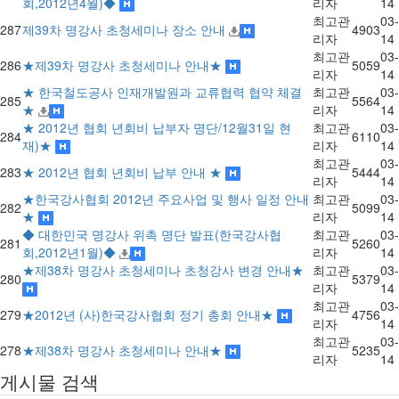
회,2012년4월)◆
리자
14
최고관
03-
287
제39차 명강사 초청세미나 장소 안내
4903
리자
14
최고관
03-
286
★제39차 명강사 초청세미나 안내★
5059
리자
14
★ 한국철도공사 인재개발원과 교류협력 협약 체결
최고관
03-
285
5564
★
리자
14
★ 2012년 협회 년회비 납부자 명단/12월31일 현
최고관
03-
284
6110
재)★
리자
14
최고관
03-
283
★ 2012년 협회 년회비 납부 안내 ★
5444
리자
14
★한국강사협회 2012년 주요사업 및 행사 일정 안내
최고관
03-
282
5099
★
리자
14
◆ 대한민국 명강사 위촉 명단 발표(한국강사협
최고관
03-
281
5260
회,2012년1월)◆
리자
14
★제38차 명강사 초청세미나 초청강사 변경 안내★
최고관
03-
280
5379
리자
14
최고관
03-
279
★2012년 (사)한국강사협회 정기 총회 안내★
4756
리자
14
최고관
03-
278
★제38차 명강사 초청세미나 안내★
5235
리자
14
게시물 검색