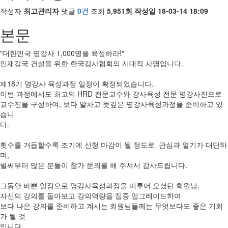
작성자
최고관리자
댓글
0건
조회
5,951회
작성일
18-03-14 18:09
본문
"대한민국 명강사 1,000명을 육성하라!"
인재강국 건설을 위한 한국강사협회의 시대적 사명입니다.
제18기 명강사 육성과정 일정이 확정되었습니다.
이번 과정에서도 최고의 HRD 전문교수와 강사육성 전문 명강사진으로
교수진을 구성하여, 보다 알차고 뜻깊은 명강사육성과정을 준비하고 있
습니
다.
횟수를 거듭할수록 조기에 신청 마감이 될 정도로 관심과 열기가 대단하
며,
벌써부터 많은 분들이 참가 문의를 해 주셔서 감사드립니다.
그동안 바쁜 일정으로 명강사육성과정을 미루어 오셨던 회원님,
자신의 강의를 돌아보고 강의역량을 집중 업그레이드하여
보다 나은 강의를 준비하고 계시는 회원님들께는 무엇보다도 좋은 기회
가 될 것
입니다.