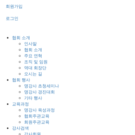
회원가입
로그인
협회 소개
인사말
협회 소개
주요 연혁
조직 및 임원
역대 회장단
오시는 길
협회 행사
명강사 초청세미나
명강사 경진대회
기타 행사
교육과정
명강사 육성과정
협회주관교육
회원주관교육
강사검색
강사회원