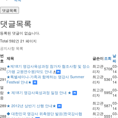
댓글목록
댓글목록
등록된 댓글이 없습니다.
Total 592건
21 페이지
공지사항 목록
번
날
제목
글쓴이
조회
호
짜
★제18기 명강사육성과정 참가자 협조사항 및 장소
최고관
03-
292
5708
(가평 교원연수원)약도 안내
리자
14
★특별세미나-가족과 함께하는 명강사 Summer
최고관
03-
291
5361
Festival 안내★
리자
14
열
최고관
03-
람
★ 제18기 명강사육성과정 일정 안내 ★
5952
리자
14
중
최고관
03-
289
★ 2012년 상반기 산행 안내★
5871
리자
14
◆ 대한민국 명강사 위촉명단 발표(한국강사협
최고관
03-
288
5551