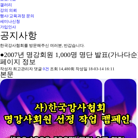
갤러리
강의 의뢰
행사/교육과정 문의
세미나신청
가입인사
공지사항
한국강사협회를 방문해주신 여러분, 반갑습니다.
●2007년 명강회원 1,000명 명단 발표(가나다순
페이지 정보
작성자
최고관리자
댓글
0건
조회
14,480회
작성일
18-03-14 16:11
본문