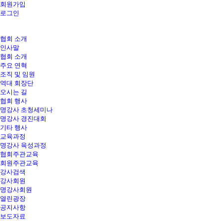
회원가입
로그인
협회 소개
인사말
협회 소개
주요 연혁
조직 및 임원
역대 회장단
오시는 길
협회 행사
명강사 초청세미나
명강사 경진대회
기타 행사
교육과정
명강사 육성과정
협회주관교육
회원주관교육
강사검색
강사회원
명강사회원
열린광장
공지사항
보도자료