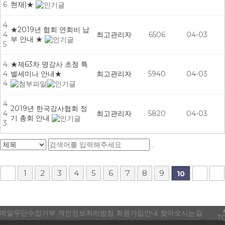
6
현재)★
4
★2019년 협회 연회비 납
4
최고관리자
6506
04-03
부 안내 ★
5
4
★제63차 명강사 초청 특
4
별세미나 안내★
최고관리자
5940
04-03
4
4
2019년 한국강사협회 정
4
최고관리자
5820
04-03
기 총회 안내
3
1
2
3
4
5
6
7
8
9
10
메일무단수집거부
개인정보처리방침
회원가입안내
찾아오시는길
T