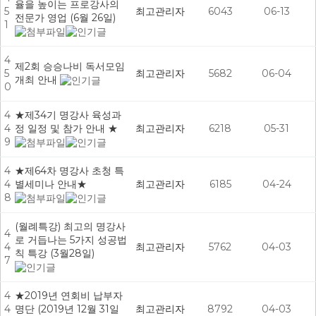
율을 높이는 프로강사의
5
최고관리자
6043
06-13
전문가 영업 (6월 26일)
1
4
제2회 승승나비 독서모임
5
최고관리자
5682
06-04
개최 안내
0
4
★제34기 명강사 육성과
4
정 일정 및 참가 안내 ★
최고관리자
6218
05-31
9
4
★제64차 명강사 초청 특
4
별세미나 안내★
최고관리자
6185
04-24
8
(월례특강) 최고의 명강사
4
로 거듭나는 5가지 성공법
4
최고관리자
5762
04-03
칙 특강 (3월28일)
7
4
★2019년 연회비 납부자
4
명단 (2019년 12월 31일
최고관리자
8792
04-03