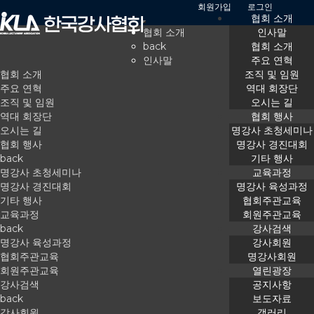
회원가입
로그인
협회 소개
협회 소개
인사말
back
협회 소개
인사말
주요 연혁
협회 소개
조직 및 임원
주요 연혁
역대 회장단
조직 및 임원
오시는 길
역대 회장단
공지사항
협회 행사
오시는 길
명강사 초청세미나
협회 행사
명강사 경진대회
back
기타 행사
명강사 초청세미나
교육과정
Home
열린광장
공지사항
명강사 경진대회
명강사 육성과정
기타 행사
협회주관교육
교육과정
회원주관교육
back
강사검색
공지사항
보도자료
명강사 육성과정
강사회원
협회주관교육
명강사회원
갤러리
강의 의뢰
회원주관교육
열린광장
강사검색
공지사항
back
보도자료
행사/교육과정 문의
세미나신청
강사회원
갤러리