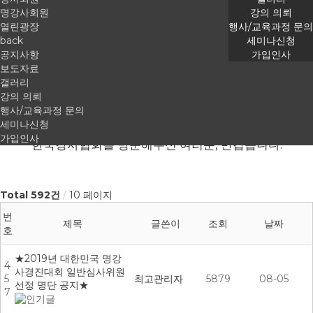
명강사회원
강의 의뢰
가입인사
열린광장
행사/교육과정 문의
back
세미나신청
공지사항
가입인사
보도자료
갤러리
공지사항
강의 의뢰
행사/교육과정 문의
세미나신청
가입인사
한국강사협회를 방문해주신 여러분, 반갑습니다.
Total 592건
10 페이지
번
제목
글쓴이
조회
날짜
호
★2019년 대한민국 명강
4
사경진대회 일반심사위원
5
최고관리자
5879
08-05
선정 명단 공지★
7