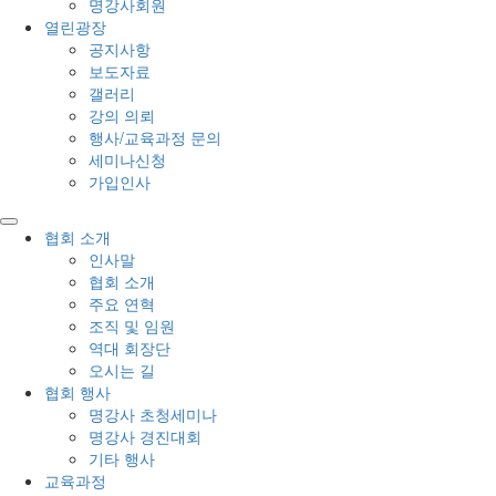
명강사회원
열린광장
공지사항
보도자료
갤러리
강의 의뢰
행사/교육과정 문의
세미나신청
가입인사
협회 소개
인사말
협회 소개
주요 연혁
조직 및 임원
역대 회장단
오시는 길
협회 행사
명강사 초청세미나
명강사 경진대회
기타 행사
교육과정