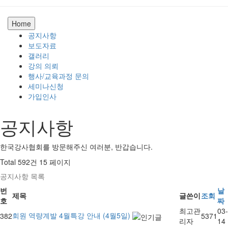
Home
공지사항
보도자료
갤러리
강의 의뢰
행사/교육과정 문의
세미나신청
가입인사
공지사항
한국강사협회를 방문해주신 여러분, 반갑습니다.
Total 592건
15 페이지
공지사항 목록
번
날
제목
글쓴이
조회
호
짜
최고관
03-
회원 역량계발 4월특강 안내 (4월5일)
382
5371
리자
14