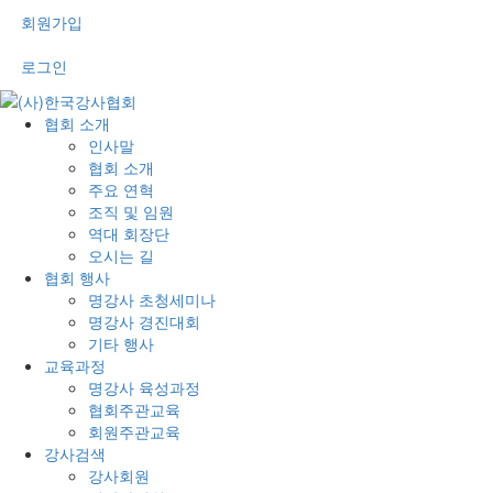
회원가입
로그인
협회 소개
인사말
협회 소개
주요 연혁
조직 및 임원
역대 회장단
오시는 길
협회 행사
명강사 초청세미나
명강사 경진대회
기타 행사
교육과정
명강사 육성과정
협회주관교육
회원주관교육
강사검색
강사회원