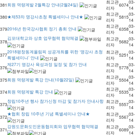
최고관
03-
회원 역량계발 2월특강 안내(2월24일)
381
6074
리자
14
최고관
03-
★제53차 명강사초청 특별세미나 안내★
380
5815
리자
14
최고관
03-
2016년 한국강사협회 정기 총회 안내
379
6358
리자
14
김포대학교와 상호 업무협력 협약체결
최고관
03-
378
5682
리자
14
2018평창동계올림픽 성공개최를 위한 ‘명강사 초청
최고관
03-
377
5251
특별세미나’ 안내
리자
14
제27기 명강사 육성과정 일정 및 참가 안내
최고관
03-
376
5778
리자
14
최고관
03-
회원 역량계발 특강 안내(10월22일)
375
5504
리자
14
최고관
03-
회원 역량계발 특강 안내
374
5535
리자
14
창립10주년 행사 참가신청 마감 및 참가자 안내사항
최고관
03-
373
5557
리자
14
★협회 창립 10주년 기념 특별세미나 안내★
최고관
03-
372
5567
리자
14
강원도문화도민운동협의회와 업무협력 협약체결
최고관
03-
371
6089
리자
14