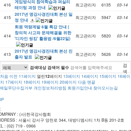
게임방식의 참여학습과 퍼실리
416
최고관리자
6135
03-14
테이팅 과정 안내
2017년 명강사경진대회 본선 일
415
최고관리자
5947
03-14
정 안내
회원 역량계발 6월 특강 안내 (
창의적 사고와 문제해결을 위한
414
최고관리자
5820
03-14
'디자인 씽킹' 활용법 /6월22일)
2017년 명강사경진대회 본선 진
413
최고관리자
5626
03-14
출자 발표
검
검색대상
검색어
필수
색
처음
이전
11
페이지
열린
12
페이지
13
페이지
14
페이지
15
페이지
16
페이
지
17
페이지
18
페이지
19
페이지
20
페이지
다음
맨끝
메일무단수집거부
개인정보처리방침
회원가입안내
찾아오시는길
OP
OMPANY : (사)한국강사협회
DDRESS : 서울시 강서구 양천로 344, 대방디엠시티 1차 B동 201-2호
L : (02) 719 - 0966