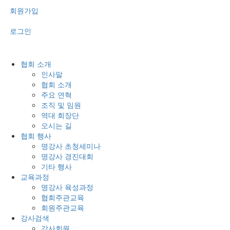
회원가입
로그인
협회 소개
인사말
협회 소개
주요 연혁
조직 및 임원
역대 회장단
오시는 길
협회 행사
명강사 초청세미나
명강사 경진대회
기타 행사
교육과정
명강사 육성과정
협회주관교육
회원주관교육
강사검색
강사회원