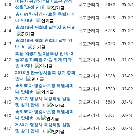
이동환 원장의 “슬기로운 감정
426
최고관리자
5662
03-22
생활”과정 안내
★제61차 명강사 초청 특별세미
425
최고관리자
5896
03-22
나 안내★
★2018년 연회비 납부자 명단★
424
최고관리자
6708
03-22
★2018년 협회 연회비 납부 안
423
최고관리자
6093
03-22
내 ★
회원 역량계발 3월특강 안내 (3
월27일/미래를 가슴 뛰게 디자
422
최고관리자
5518
03-22
인 하자!)
2018년 한국강사협회 정기 총회
421
최고관리자
5688
03-22
안내
★제60차 명강사초청 특별세미
420
최고관리자
5769
03-22
나 안내★
제31기 명강사 육성과정 일정
419
최고관리자
5840
03-14
및 참가 안내
★제59차 명강사초청 특별세미
418
최고관리자
6087
03-14
나 안내★
제30기 명강사 육성과정 일정
417
최고관리자
5688
03-14
및 참가 안내